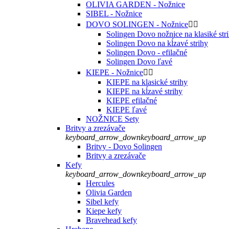
OLIVIA GARDEN - Nožnice
SIBEL - Nožnice
DOVO SOLINGEN - Nožnice


Solingen Dovo nožnice na klasiké str
Solingen Dovo na kĺzavé strihy
Solingen Dovo - efilačné
Solingen Dovo ľavé
KIEPE - Nožnice


KIEPE na klasické strihy
KIEPE na kĺzavé strihy
KIEPE efilačné
KIEPE ľavé
NOŽNICE Sety
Britvy a zrezávače
keyboard_arrow_down
keyboard_arrow_up
Britvy - Dovo Solingen
Britvy a zrezávače
Kefy
keyboard_arrow_down
keyboard_arrow_up
Hercules
Olivia Garden
Sibel kefy
Kiepe kefy
Bravehead kefy