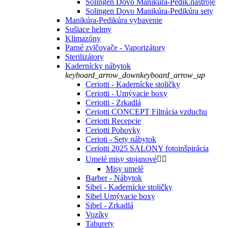
Solingen Dovo Manikúra-Pedik.nástroje
Solingen Dovo Manikúra-Pedikúra sety
Manikúra-Pedikúra vybavenie
Sušiace helmy
Klimazóny
Parné zvlčovače - Vaporizátory
Sterilizátory
Kadernícky nábytok
keyboard_arrow_down
keyboard_arrow_up
Ceriotti - Kadernícke stoličky
Ceriotti - Umývacie boxy
Ceriotti - Zrkadlá
Ceriotti CONCEPT Filtrácia vzduchu
Ceriotti Recepcie
Ceriotti Pohovky
Cerioti - Sety nábytok
Ceriotti 2025 SALONY fotoinšpirácia
Umelé misy stojanové


Misy umelé
Barber - Nábytok
Sibel - Kadernícke stoličky
Sibel Umývacie boxy
Sibel - Zrkadlá
Vozíky
Taburety