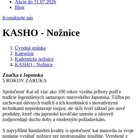
Akcie do 31.07.2026
Blog
Kontaktujte nás
KASHO - Nožnice
Úvodná stránka
Kategórie
Kadernícke nožnice
KASHO - Nožnice
Značka z Japonska
5 ROKOV ZÁRUKA
Spoločnosť Kai už viac ako 100 rokov vyrába príbory podľa
tradície legendárnych samurajov starovekého Japonska.
Túžba po
zachovaní dávnych tradícií a ich kombinácii s inovatívnymi
technikami nepredstavuje rozpor, ale skôr tvorí základ pre nové
produkty, ktoré ctia japonské kováčske umenie a zároveň
zodpovedajú duchu doby a moderným požiadavkám.
S najvyššími štandardmi kvality si spoločnosť kai stanovila za svoje
poslanie vyrábať nožnice pre profesionálne použitie.
Vyrobené z