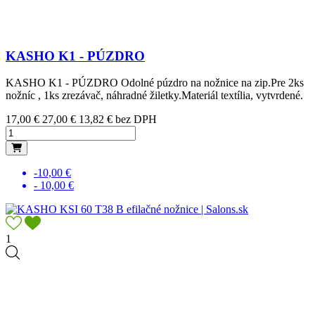
KASHO K1 - PÚZDRO
KASHO K1 - PÚZDRO Odolné púzdro na nožnice na zip.Pre 2ks
nožníc , 1ks zrezávač, náhradné žiletky.Materiál textília, vytvrdené.
Cena
Základná cena
17,00 €
27,00 €
13,82 € bez DPH
-10,00 €
- 10,00 €
1