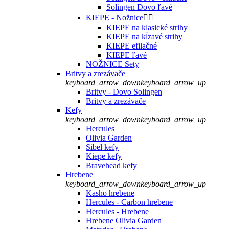
Solingen Dovo ľavé
KIEPE - Nožnice


KIEPE na klasické strihy
KIEPE na kĺzavé strihy
KIEPE efilačné
KIEPE ľavé
NOŽNICE Sety
Britvy a zrezávače
keyboard_arrow_down
keyboard_arrow_up
Britvy - Dovo Solingen
Britvy a zrezávače
Kefy
keyboard_arrow_down
keyboard_arrow_up
Hercules
Olivia Garden
Sibel kefy
Kiepe kefy
Bravehead kefy
Hrebene
keyboard_arrow_down
keyboard_arrow_up
Kasho hrebene
Hercules - Carbon hrebene
Hercules - Hrebene
Hrebene Olivia Garden