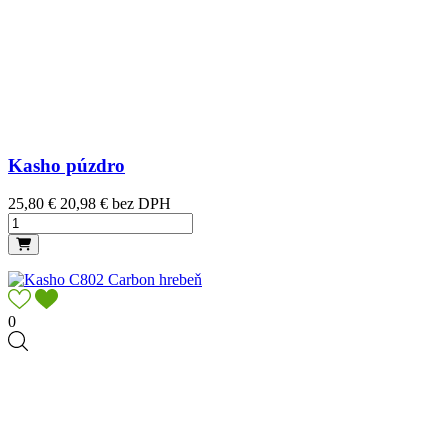
Kasho púzdro
Cena
25,80 €
20,98 € bez DPH
0