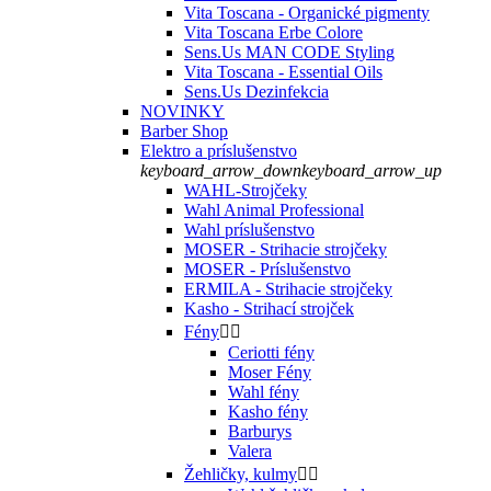
Vita Toscana - Organické pigmenty
Vita Toscana Erbe Colore
Sens.Us MAN CODE Styling
Vita Toscana - Essential Oils
Sens.Us Dezinfekcia
NOVINKY
Barber Shop
Elektro a príslušenstvo
keyboard_arrow_down
keyboard_arrow_up
WAHL-Strojčeky
Wahl Animal Professional
Wahl príslušenstvo
MOSER - Strihacie strojčeky
MOSER - Príslušenstvo
ERMILA - Strihacie strojčeky
Kasho - Strihací strojček
Fény


Ceriotti fény
Moser Fény
Wahl fény
Kasho fény
Barburys
Valera
Žehličky, kulmy

