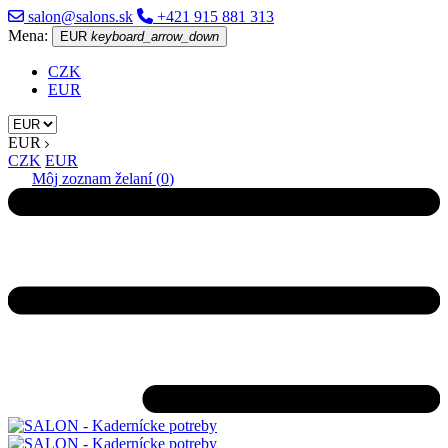
salon@salons.sk
+421 915 881 313
Mena:
EUR
keyboard_arrow_down
CZK
EUR
EUR
CZK
EUR
Môj zoznam želaní (
0
)