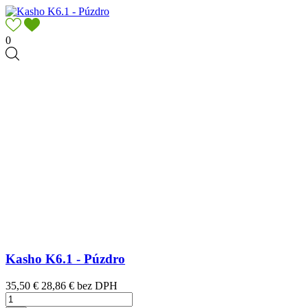
0
Kasho K6.1 - Púzdro
Cena
35,50 €
28,86 € bez DPH