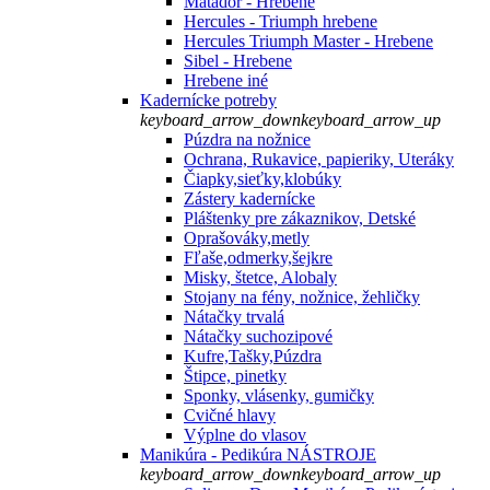
Matador - Hrebene
Hercules - Triumph hrebene
Hercules Triumph Master - Hrebene
Sibel - Hrebene
Hrebene iné
Kadernícke potreby
keyboard_arrow_down
keyboard_arrow_up
Púzdra na nožnice
Ochrana, Rukavice, papieriky, Uteráky
Čiapky,sieťky,klobúky
Zástery kadernícke
Pláštenky pre zákaznikov, Detské
Oprašováky,metly
Fľaše,odmerky,šejkre
Misky, štetce, Alobaly
Stojany na fény, nožnice, žehličky
Nátačky trvalá
Nátačky suchozipové
Kufre,Tašky,Púzdra
Štipce, pinetky
Sponky, vlásenky, gumičky
Cvičné hlavy
Výplne do vlasov
Manikúra - Pedikúra NÁSTROJE
keyboard_arrow_down
keyboard_arrow_up