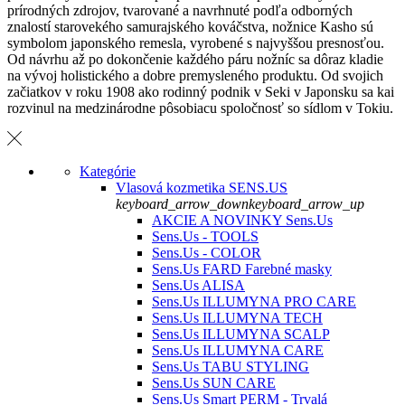
prírodných zdrojov, tvarované a navrhnuté podľa odborných
znalostí starovekého samurajského kováčstva, nožnice Kasho sú
symbolom japonského remesla, vyrobené s najvyššou presnosťou.
Od návrhu až po dokončenie každého páru nožníc sa dôraz kladie
na vývoj holistického a dobre premysleného produktu.
Od svojich
začiatkov v roku 1908 ako rodinný podnik v Seki v Japonsku sa kai
rozvinul na medzinárodne pôsobiacu spoločnosť so sídlom v Tokiu.
Kategórie
Vlasová kozmetika SENS.US
keyboard_arrow_down
keyboard_arrow_up
AKCIE A NOVINKY Sens.Us
Sens.Us - TOOLS
Sens.Us - COLOR
Sens.Us FARD Farebné masky
Sens.Us ALISA
Sens.Us ILLUMYNA PRO CARE
Sens.Us ILLUMYNA TECH
Sens.Us ILLUMYNA SCALP
Sens.Us ILLUMYNA CARE
Sens.Us TABU STYLING
Sens.Us SUN CARE
Sens.Us Smart PERM - Trvalá