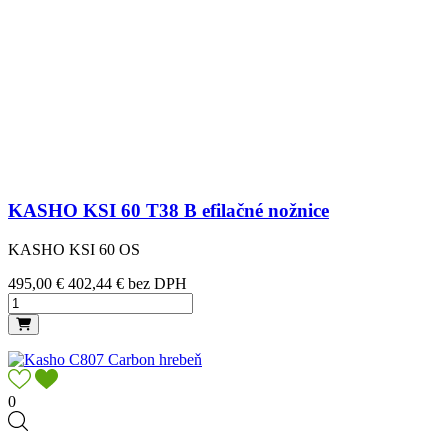
KASHO KSI 60 T38 B efilačné nožnice
KASHO KSI 60 OS
Cena
495,00 €
402,44 € bez DPH
0