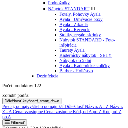
Podnožníky
Nábytok STANDART


Fotely, Pohovky Ayala
Ayala - Umývacie boxy
Ayala - Zrkadlá
Ayala - Recepcie
Stolíky, regále, skrinky
Nábytok STANDARD - Foto-
inšpirácia
Taurety Ayala
Kadernícky nábytok - SETY
Nábytok do 5 dní
Ayala - Kadernícke stoličky
Barber - Holičstvo
Dezinfekcia
Počet produktov: 122
Zoradiť podľa:
Dôležitosť
keyboard_arrow_down
Predaj, od najvyššieho po najnižší
Dôležitosť
Názvu: A - Z
Názvu:
Z - A
Cena: vzostupne
Cena: zostupne
Kód, od A po Z
Kód, od Z
po A
Filtrovať