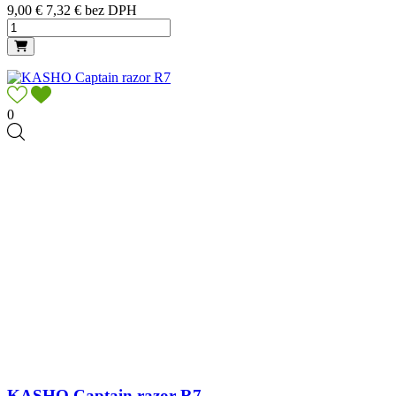
Cena
9,00 €
7,32 € bez DPH
0
KASHO Captain razor R7