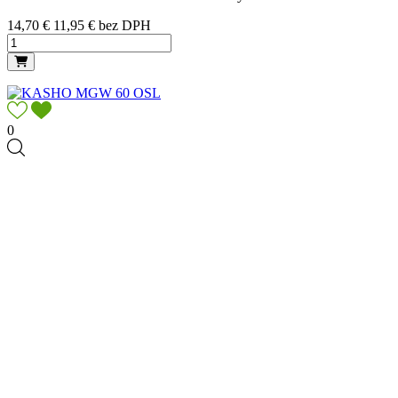
Cena
14,70 €
11,95 € bez DPH
0