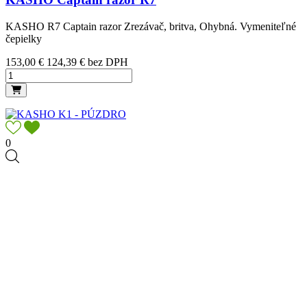
KASHO R7 Captain razor Zrezávač, britva, Ohybná. Vymeniteľné
čepielky
Cena
153,00 €
124,39 € bez DPH
0