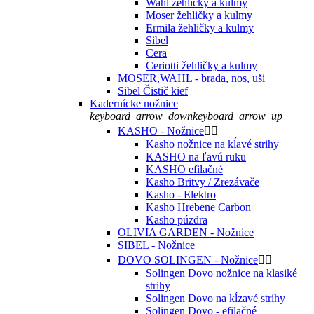
Wahl žehličky a kulmy
Moser žehličky a kulmy
Ermila žehličky a kulmy
Sibel
Cera
Ceriotti žehličky a kulmy
MOSER,WAHL - brada, nos, uši
Sibel Čistič kief
Kadernícke nožnice
keyboard_arrow_down
keyboard_arrow_up
KASHO - Nožnice


Kasho nožnice na kĺavé strihy
KASHO na ľavú ruku
KASHO efilačné
Kasho Britvy / Zrezávače
Kasho - Elektro
Kasho Hrebene Carbon
Kasho púzdra
OLIVIA GARDEN - Nožnice
SIBEL - Nožnice
DOVO SOLINGEN - Nožnice


Solingen Dovo nožnice na klasiké
strihy
Solingen Dovo na kĺzavé strihy
Solingen Dovo - efilačné