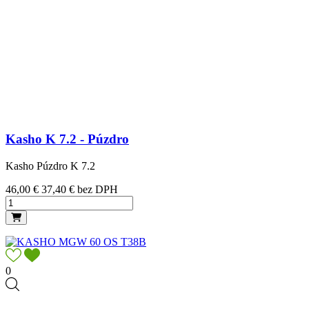
Kasho K 7.2 - Púzdro
Kasho Púzdro K 7.2
Cena
46,00 €
37,40 € bez DPH
0