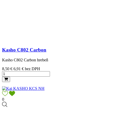
Kasho C802 Carbon
Kasho C802 Carbon hrebeň
Cena
8,50 €
6,91 € bez DPH
0