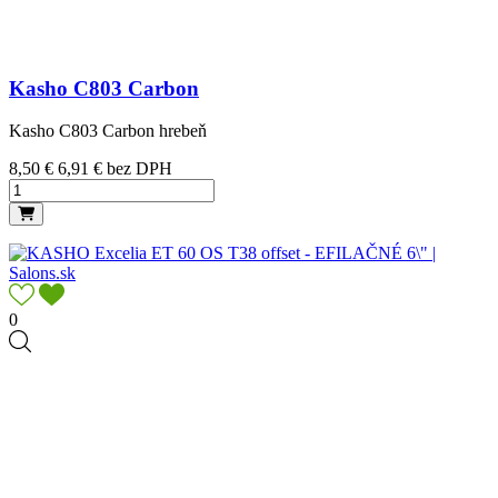
Kasho C803 Carbon
Kasho C803 Carbon hrebeň
Cena
8,50 €
6,91 € bez DPH
0