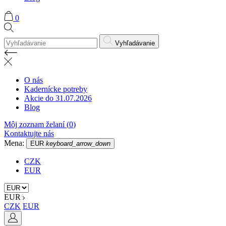
0
Vyhľadávanie
O nás
Kadernícke potreby
Akcie do 31.07.2026
Blog
Môj zoznam želaní (
0
)
Kontaktujte nás
Mena:
EUR
keyboard_arrow_down
CZK
EUR
EUR
CZK
EUR