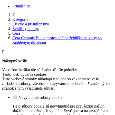
Prihlásiť sa
Kategórie
Elektro a príslušenstvo
Žehličky, kulmy
Cera
Cera Ceramic Bullet profesionálna žehlička na vlasy so
zaobleným dizajnom

Nákupný košík
Vo vašom košíku nie sú žiadne ďalšie položky
Tento web využíva cookies
Tieto webové stránky ukladajú v súlade so zákonmi na vaše
zariadenie súbory, všeobecne nazývané cookies. Používaním týchto
stránok s tým vyjadrujete súhlas.
Nevyhnutné súbory cookie
Tieto súbory cookie sú nevyhnutné pre prevádzku našich
služieb a nemožno ich vypnúť. Zvyčajne sa nastavujú iba v