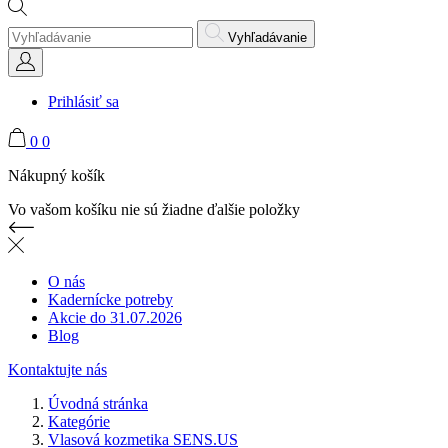
Vyhľadávanie
Prihlásiť sa
0
0
Nákupný košík
Vo vašom košíku nie sú žiadne ďalšie položky
O nás
Kadernícke potreby
Akcie do 31.07.2026
Blog
Kontaktujte nás
Úvodná stránka
Kategórie
Vlasová kozmetika SENS.US