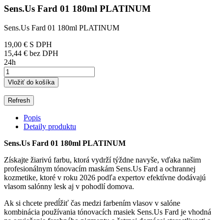
Sens.Us Fard 01 180ml PLATINUM
Sens.Us Fard 01 180ml PLATINUM
19,00 €
S DPH
15,44 € bez DPH
24h
Vložiť do košíka
Popis
Detaily produktu
Sens.Us Fard 01 180ml PLATINUM
Získajte žiarivú farbu, ktorá vydrží týždne navyše, vďaka našim
profesionálnym tónovacím maskám Sens.Us Fard a ochrannej
kozmetike, ktoré v roku 2026 podľa expertov efektívne dodávajú
vlasom salónny lesk aj v pohodlí domova.
Ak si chcete predĺžiť čas medzi farbením vlasov v salóne
kombinácia používania tónovacích masiek Sens.Us Fard je vhodná