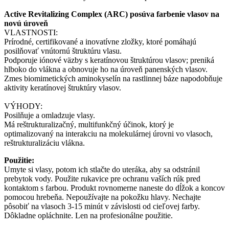
Active Revitalizing Complex (ARC) posúva farbenie vlasov na
novú úroveň
VLASTNOSTI:
Prírodné, certifikované a inovatívne zložky, ktoré pomáhajú
posilňovať vnútornú štruktúru vlasu.
Podporuje iónové väzby s keratínovou štruktúrou vlasov; preniká
hlboko do vlákna a obnovuje ho na úroveň panenských vlasov.
Zmes biomimetických aminokyselín na rastlinnej báze napodobňuje
aktivity keratínovej štruktúry vlasov.
VÝHODY:
Posilňuje a omladzuje vlasy.
Má reštrukturalizačný, multifunkčný účinok, ktorý je
optimalizovaný na interakciu na molekulárnej úrovni vo vlasoch,
reštrukturalizáciu vlákna.
Použitie:
Umyte si vlasy, potom ich stlačte do uteráka, aby sa odstránil
prebytok vody. Použite rukavice pre ochranu vaších rúk pred
kontaktom s farbou. Produkt rovnomerne naneste do dĺžok a koncov
pomocou hrebeňa. Nepoužívajte na pokožku hlavy. Nechajte
pôsobiť na vlasoch 3-15 minút v závislosti od cieľovej farby.
Dôkladne opláchnite. Len na profesionálne použitie.