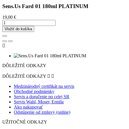
Sens.Us Fard 01 180ml PLATINUM
19,00 €
Vložiť do košíka

DÔLEŽITÉ ODKAZY
DÔLEŽITÉ ODKAZY


Medzinárodný certifikát na servis
Obchodné podmienky
Servis a doručenie po celej SR
Servis Wahl, Moser, Ermila
Ako nakupovať
Odstúpenie od zmluvy (online)
UŽITOČNÉ ODKAZY