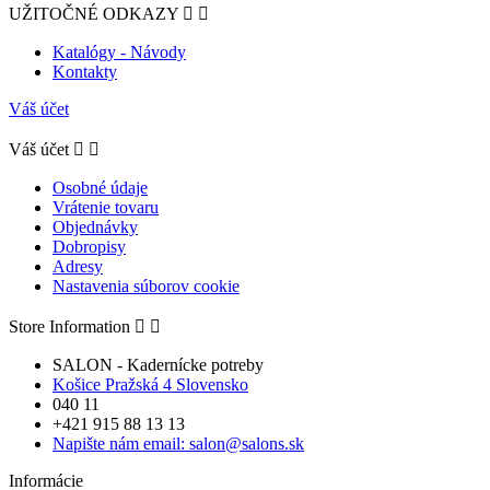
UŽITOČNÉ ODKAZY


Katalógy - Návody
Kontakty
Váš účet
Váš účet


Osobné údaje
Vrátenie tovaru
Objednávky
Dobropisy
Adresy
Nastavenia súborov cookie
Store Information


SALON - Kadernícke potreby
Košice Pražská 4 Slovensko
040 11
+421 915 88 13 13
Napište nám email:
salon@salons.sk
Informácie