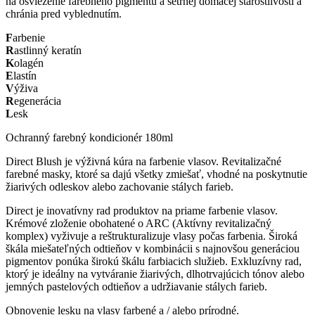
na osvieženie farebného pigmentu a šetrnej domácej starostlivosti a
chránia pred vyblednutím.
F
arbenie
R
astlinný keratín
K
olagén
E
lastín
V
ýživa
R
egenerácia
L
esk
Ochranný farebný kondicionér 180ml
Direct Blush je výživná kúra na farbenie vlasov. Revitalizačné
farebné masky, ktoré sa dajú všetky zmiešať, vhodné na poskytnutie
žiarivých odleskov alebo zachovanie stálych farieb.
Direct je inovatívny rad produktov na priame farbenie vlasov.
Krémové zloženie obohatené o ARC (Aktívny revitalizačný
komplex) vyživuje a reštrukturalizuje vlasy počas farbenia. Široká
škála miešateľných odtieňov v kombinácii s najnovšou generáciou
pigmentov ponúka širokú škálu farbiacich služieb. Exkluzívny rad,
ktorý je ideálny na vytváranie žiarivých, dlhotrvajúcich tónov alebo
jemných pastelových odtieňov a udržiavanie stálych farieb.
Obnovenie lesku na vlasy farbené a / alebo prírodné.