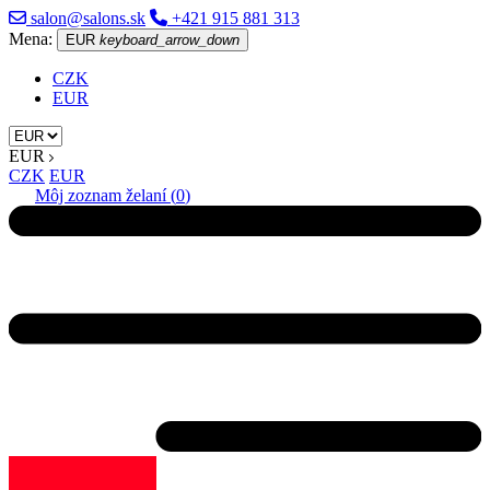
salon@salons.sk
+421 915 881 313
Mena:
EUR
keyboard_arrow_down
CZK
EUR
EUR
CZK
EUR
Môj zoznam želaní (
0
)