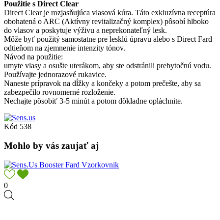
Použitie s Direct Clear
Direct Clear je rozjasňujúca vlasová kúra. Táto exkluzívna receptúra
obohatená o ARC (Aktívny revitalizačný komplex) pôsobí hlboko
do vlasov a poskytuje výživu a neprekonateľný lesk.
Môže byť použitý samostatne pre lesklú úpravu alebo s Direct Fard
odtieňom na zjemnenie intenzity tónov.
Návod na použitie:
umyte vlasy a osušte uterákom, aby ste odstránili prebytočnú vodu.
Používajte jednorazové rukavice.
Naneste prípravok na dĺžky a končeky a potom prečešte, aby sa
zabezpečilo rovnomerné rozloženie.
Nechajte pôsobiť 3-5 minút a potom dôkladne opláchnite.
Kód
538
Mohlo by vás zaujať aj
0