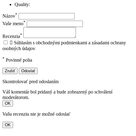
Quality:
*
Názov
*
Vaše meno
*
Recenzia

Súhlasím s obchodnými podmienkami a zásadami ochrany
osobných údajov
*
Povinné polia
Zrušiť
Odoslať
Skontrolovať pred odoslaním
Váš komentár bol pridaný a bude zobrazený po schválení
moderátorom.
OK
Vašu recenziu nie je možné odoslať
OK