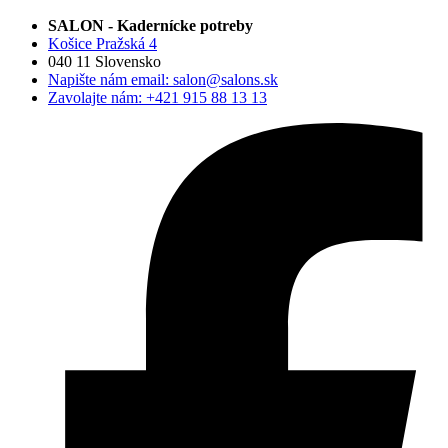
SALON - Kadernícke potreby
Košice Pražská 4
040 11 Slovensko
Napište nám email:
salon@salons.sk
Zavolajte nám:
+421 915 88 13 13