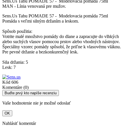
Sens.Us Tabu POMADE 57 - Modelovacia pomáda 75ml
MAN - Línia venovaná pre mužov.
Sens.Us Tabu POMADE 57 - Modelovacia pomáda 75ml
Pomáda s veľmi silným držaním a leskom.
Spôsob použitia:
Votrite malé množstvo pomády do dlane a zapracujte do vlhkých
alebo suchých vlasov pomocou prstov alebo vhodných nástrojov.
Špeciálny vzorec pomády spôsobí, že priľne k vlasovému vláknu.
Pre pevné držanie a bezkonkurenčný lesk.
Sila držania: 5
Lesk: 7
Kód
606
Komentáre (0)
Buďte prvý kto napíše recenziu
Vaše hodnotenie nie je možné odoslať
OK
Nahlásiť komentár