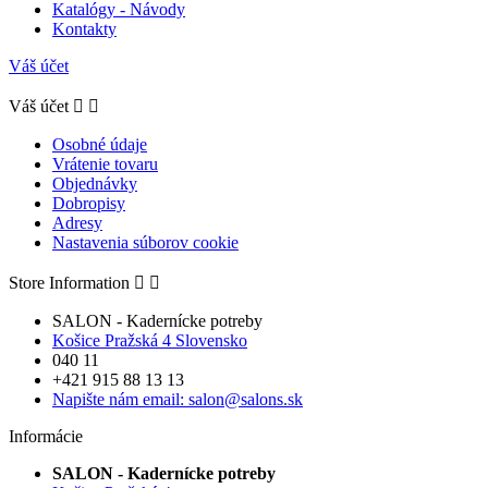
Katalógy - Návody
Kontakty
Váš účet
Váš účet


Osobné údaje
Vrátenie tovaru
Objednávky
Dobropisy
Adresy
Nastavenia súborov cookie
Store Information


SALON - Kadernícke potreby
Košice Pražská 4 Slovensko
040 11
+421 915 88 13 13
Napište nám email:
salon@salons.sk
Informácie
SALON - Kadernícke potreby