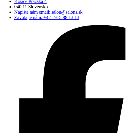
Košice Pražská 4
040 11 Slovensko
Napište nám email:
salon@salons.sk
Zavolajte nám:
+421 915 88 13 13