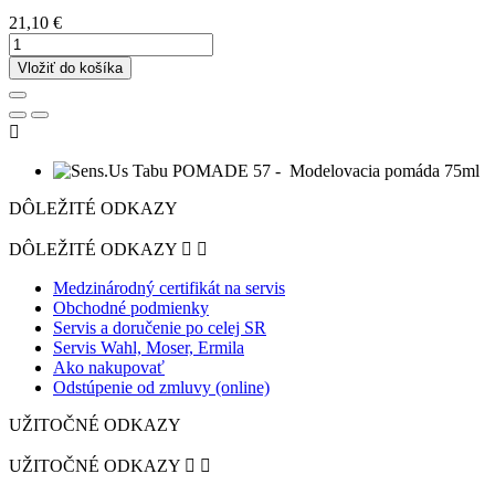
21,10 €
Vložiť do košíka

DÔLEŽITÉ ODKAZY
DÔLEŽITÉ ODKAZY


Medzinárodný certifikát na servis
Obchodné podmienky
Servis a doručenie po celej SR
Servis Wahl, Moser, Ermila
Ako nakupovať
Odstúpenie od zmluvy (online)
UŽITOČNÉ ODKAZY
UŽITOČNÉ ODKAZY

