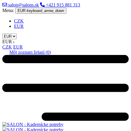
salon@salons.sk
+421 915 881 313
Mena:
EUR
keyboard_arrow_down
CZK
EUR
EUR
CZK
EUR
Môj zoznam želaní (
0
)