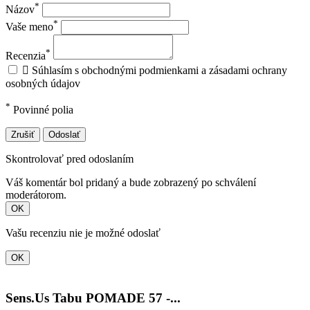
*
Názov
*
Vaše meno
*
Recenzia

Súhlasím s obchodnými podmienkami a zásadami ochrany
osobných údajov
*
Povinné polia
Zrušiť
Odoslať
Skontrolovať pred odoslaním
Váš komentár bol pridaný a bude zobrazený po schválení
moderátorom.
OK
Vašu recenziu nie je možné odoslať
OK
Sens.Us Tabu POMADE 57 -...