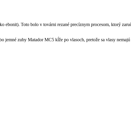
ebonit). Toto bolo v továrni rezané precíznym procesom, ktorý zaručuj
lebo jemné zuby Matador MC5 kĺže po vlasoch, pretože sa vlasy nemajú 