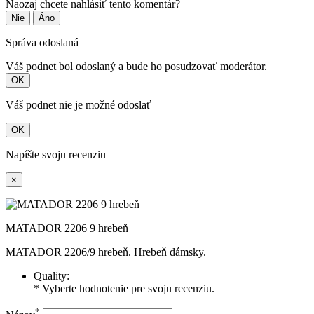
Naozaj chcete nahlásiť tento komentár?
Nie
Áno
Správa odoslaná
Váš podnet bol odoslaný a bude ho posudzovať moderátor.
OK
Váš podnet nie je možné odoslať
OK
Napíšte svoju recenziu
×
MATADOR 2206 9 hrebeň
MATADOR 2206/9 hrebeň. Hrebeň dámsky.
Quality:
* Vyberte hodnotenie pre svoju recenziu.
*