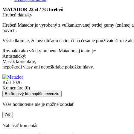
MATADOR 2254 / 7G hrebeň
Hrebeň dámsky
Hrebeň Matador je vyrobený z vulkanizovanej tvrdej gumy (známej ako 
povrch.
Výsledkom je, že bez ohľadu na to, či na česanie používate široké a
Rovnako ako všetky hrebene Matador, aj tento je:
Antistatický;
Masáž korienkov;
nepoškodí vlasy ani nepoškriabe pokožku hlavy.
Kód
1026
Komentáre (0)
Buďte prvý kto napíše recenziu
Vaše hodnotenie nie je možné odoslať
OK
Nahlásiť komentár