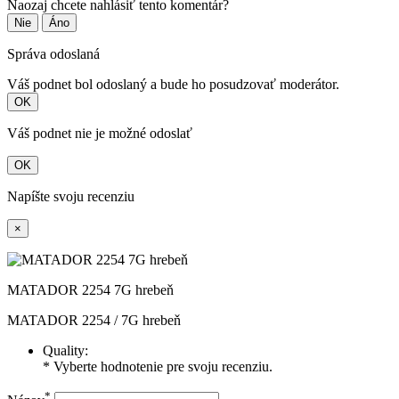
Naozaj chcete nahlásiť tento komentár?
Nie
Áno
Správa odoslaná
Váš podnet bol odoslaný a bude ho posudzovať moderátor.
OK
Váš podnet nie je možné odoslať
OK
Napíšte svoju recenziu
×
MATADOR 2254 7G hrebeň
MATADOR 2254 / 7G hrebeň
Quality:
* Vyberte hodnotenie pre svoju recenziu.
*