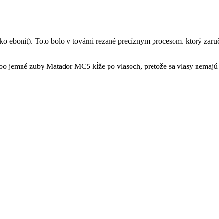
ebonit). Toto bolo v továrni rezané precíznym procesom, ktorý zaručuj
lebo jemné zuby Matador MC5 kĺže po vlasoch, pretože sa vlasy nemajú 