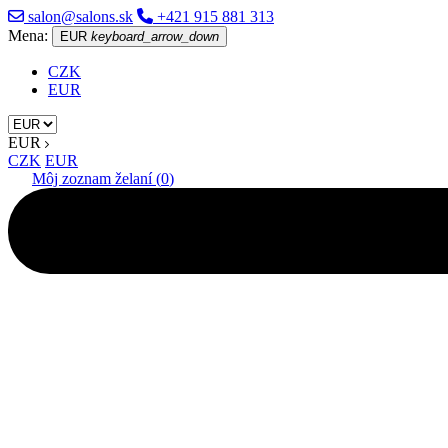
salon@salons.sk
+421 915 881 313
Mena:
EUR
keyboard_arrow_down
CZK
EUR
EUR
CZK
EUR
Môj zoznam želaní (
0
)