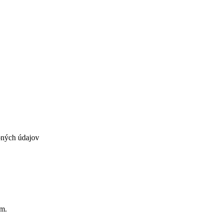
bných údajov
om.