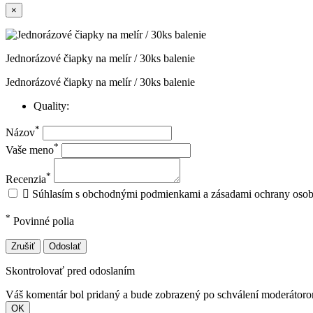
×
Jednorázové čiapky na melír / 30ks balenie
Jednorázové čiapky na melír / 30ks balenie
Quality:
*
Názov
*
Vaše meno
*
Recenzia

Súhlasím s obchodnými podmienkami a zásadami ochrany oso
*
Povinné polia
Zrušiť
Odoslať
Skontrolovať pred odoslaním
Váš komentár bol pridaný a bude zobrazený po schválení moderátor
OK