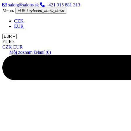
salon@salons.sk
+421 915 881 313
Mena:
EUR
keyboard_arrow_down
CZK
EUR
EUR
CZK
EUR
Môj zoznam želaní (
0
)