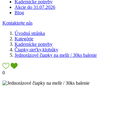
Kadernícke potreby
Akcie do 31.07.2026
Blog
Kontaktujte nás
Úvodná stránka
Kategórie
Kadernícke potreby
Čiapky,sieťky,klobúky
Jednorázové čiapky na melír / 30ks balenie
0