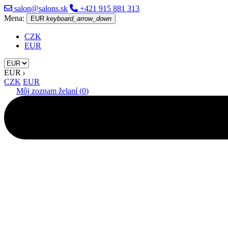
salon@salons.sk
+421 915 881 313
Mena:
EUR
keyboard_arrow_down
CZK
EUR
EUR
CZK
EUR
Môj zoznam želaní (
0
)