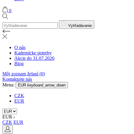
0
Vyhľadávanie
O nás
Kadernícke potreby
Akcie do 31.07.2026
Blog
Môj zoznam želaní (
0
)
Kontaktujte nás
Mena:
EUR
keyboard_arrow_down
CZK
EUR
EUR
CZK
EUR