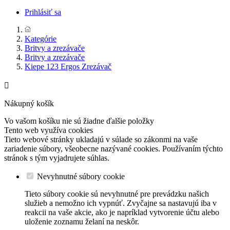
Prihlásiť sa
Kategórie
Britvy a zrezávače
Britvy a zrezávače
Kiepe 123 Ergos Zrezávač

Nákupný košík
Vo vašom košíku nie sú žiadne ďalšie položky
Tento web využíva cookies
Tieto webové stránky ukladajú v súlade so zákonmi na vaše
zariadenie súbory, všeobecne nazývané cookies. Používaním týchto
stránok s tým vyjadrujete súhlas.
Nevyhnutné súbory cookie
Tieto súbory cookie sú nevyhnutné pre prevádzku našich
služieb a nemožno ich vypnúť. Zvyčajne sa nastavujú iba v
reakcii na vaše akcie, ako je napríklad vytvorenie účtu alebo
uloženie zoznamu želaní na neskôr.