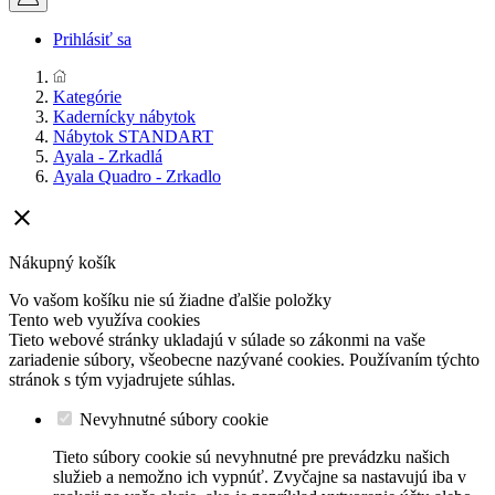
Prihlásiť sa
Kategórie
Kadernícky nábytok
Nábytok STANDART
Ayala - Zrkadlá
Ayala Quadro - Zrkadlo

Nákupný košík
Vo vašom košíku nie sú žiadne ďalšie položky
Tento web využíva cookies
Tieto webové stránky ukladajú v súlade so zákonmi na vaše
zariadenie súbory, všeobecne nazývané cookies. Používaním týchto
stránok s tým vyjadrujete súhlas.
Nevyhnutné súbory cookie
Tieto súbory cookie sú nevyhnutné pre prevádzku našich
služieb a nemožno ich vypnúť. Zvyčajne sa nastavujú iba v