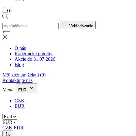
0
Vyhľadávanie
O nás
Kadernícke potreby
Akcie do 31.07.2026
Blog
Môj zoznam želaní (
0
)
Kontaktujte nás
keyboard_arrow_down
Mena:
EUR
CZK
EUR
EUR
CZK
EUR